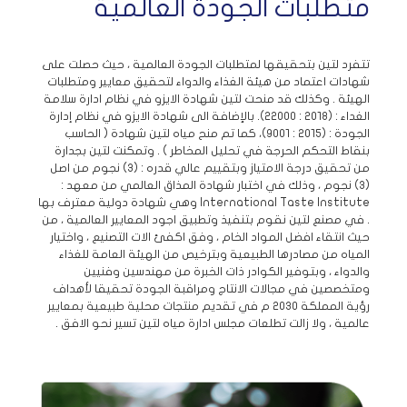
متطلبات الجودة العالمية
تتفرد لتين بتحقيقها لمتطلبات الجودة العالمية ، حيث حصلت على
شهادات اعتماد من هيئة الغذاء والدواء لتحقيق معايير ومتطلبات
الهيئة . وكذلك قد منحت لتين شهادة الايزو في نظام ادارة سلامة
الغداء : (٢٠١٨ : ٢٢٠٠٠). بالإضافة الى شهادة الايزو في نظام إدارة
الجودة : (٢٠١٥ : ٩٠٠١)، كما تم منح مياه لتين شهادة ( الحاسب
بنقاط التحكم الحرجة في تحليل المخاطر ) . وتمكنت لتين بجدارة
من تحقيق درجة الامتياز وبتقييم عالي قدره : (٣) نجوم من اصل
(٣) نجوم ، وذلك في اختبار شهادة المذاق العالمي من معهد :
International Taste Institute وهي شهادة دولية معترف بها
. في مصنع لتين نقوم بتنفيذ وتطبيق اجود المعايير العالمية ، من
حيث انتقاء افضل المواد الخام ، وفق اكفئ الات التصنيع ، واختيار
المياه من مصادرها الطبيعية وبترخيص من الهيئة العامة للغذاء
والدواء ، وبتوفير الكوادر ذات الخبرة من مهندسين وفنيين
ومتخصصين في مجالات الانتاج ومراقبة الجودة تحقيقا لأهداف
رؤية المملكة ٢٠٣٠ م في تقديم منتجات محلية طبيعية بمعايير
عالمية ، ولا زالت تطلعات مجلس ادارة مياه لتين تسير نحو الافق .