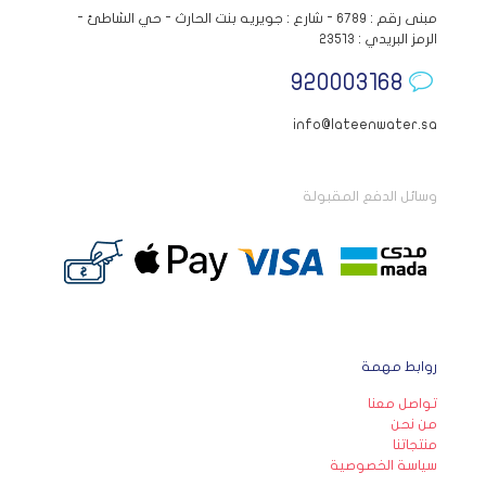
مبنى رقم : ٦٧٨٩ - شارع : جويريه بنت الحارث - حي الشاطئ -
الرمز البريدي : ٢٣٥١٣
920003168
info@lateenwater.sa
وسائل الدفع المقبولة
روابط مهمة
تواصل معنا
من نحن
منتجاتنا
سياسة الخصوصية